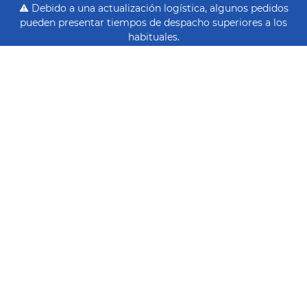
⚠️ Debido a una actualización logística, algunos pedidos
pueden presentar tiempos de despacho superiores a los
habituales.