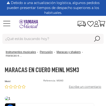
⚠️ Debido a una actualización logística, algunos pedidos
pueden presentar tiempos de despacho superiores a los
habituales.
¿Qué estás buscando hoy?
Términos Más Buscados
instrumentos musicales
percusión
maracas y shakers
dt125
maracas en cuero meinl msm3
rx115
MARACAS EN CUERO MEINL MSM3
nmax
Referencia
:
MSM3
meinl
xtz150
Escribe un comentario
crypton
fz 16