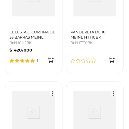
CELESTA O CORTINA DE
PANDERETA DE 10
33 BARRAS MEINL
MEINL HTT10BK
HCH2BK
Ref
:
HCH2BK
Ref
:
HTT10BK
.
$
420
000
1