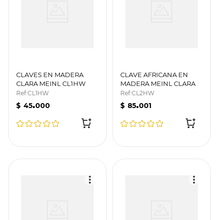
CLAVES EN MADERA
CLAVE AFRICANA EN
CLARA MEINL CL1HW
MADERA MEINL CLARA
CL2HW
Ref
:
CL1HW
Ref
:
CL2HW
.
.
$
45
000
$
85
001