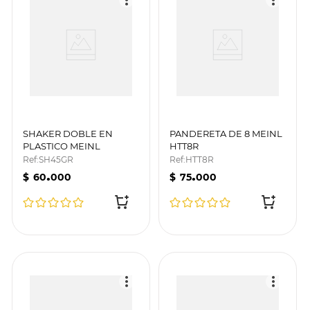
SHAKER DOBLE EN
PANDERETA DE 8 MEINL
PLASTICO MEINL
HTT8R
SH45GR
Ref
:
SH45GR
Ref
:
HTT8R
.
.
$
60
000
$
75
000