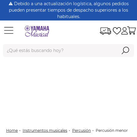
⚠️ Debido a una actualización logística, algunos pedidos
pueden presentar tiempos de despacho superiores a los
habituales.
¿Qué estás buscando hoy?
Términos Más Buscados
dt125
rx115
nmax
xtz150
PERCUSIÓN MENOR
crypton
instrumentos musicales
percusión
percusión menor
fz 16