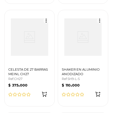
CELESTA DE 27 BARRAS
SHAKER EN ALUMINIO
MEINL CH27
ANODIZADO
/PLATEADO/LARGE SH9-
Ref
:
CH27
Ref
:
SH9-L-S
L-S
.
.
$
375
000
$
110
000