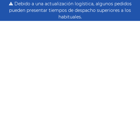
⚠️ Debido a una actualización logística, algunos pedidos
pueden presentar tiempos de despacho superiores a los
habituales.