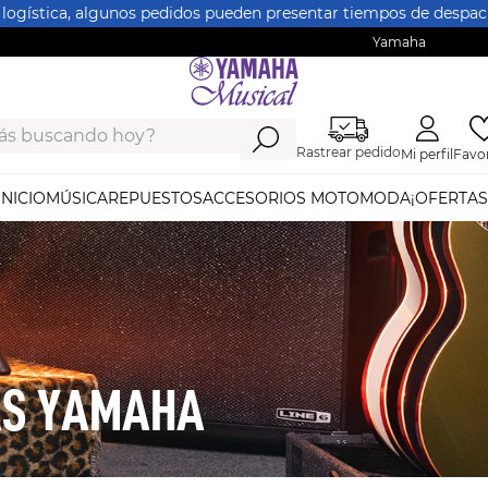
 logística, algunos pedidos pueden presentar tiempos de despach
Yamaha
ás buscando hoy?
Rastrear pedido
Mi perfil
Favor
INICIO
MÚSICA
REPUESTOS
ACCESORIOS MOTO
MODA
¡OFERTAS
AS YAMAHA