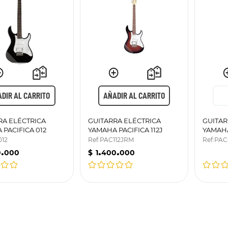
DIR AL CARRITO
AÑADIR AL CARRITO
RA ELÉCTRICA
GUITARRA ELÉCTRICA
GUITAR
 PACIFICA 012
YAMAHA PACIFICA 112J
YAMAHA
NEGR
012
Ref
:
PAC112JRM
Ref
:
PAC
.
.
.
0
000
$
1
400
000