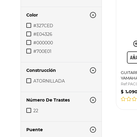
Color
#327CED
#E04326
#000000
#700E01
AÑA
Construcción
GUITAR
YAMAHA
ATORNILLADA
Ref
:
PAC
.
$
1
09
Número De Trastes
22
Puente