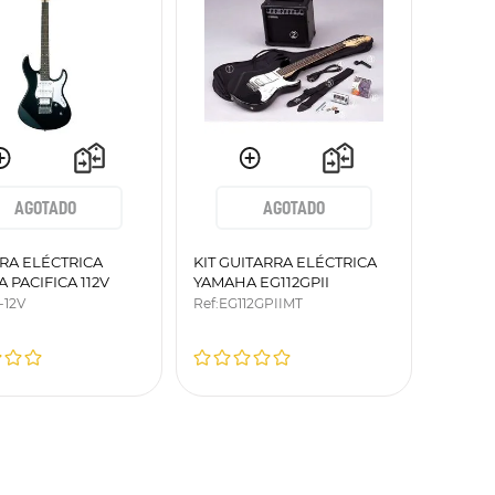
AGOTADO
AGOTADO
RA ELÉCTRICA
KIT GUITARRA ELÉCTRICA
 PACIFICA 112V
YAMAHA EG112GPII
O
-12V
Ref
:
EG112GPIIMT