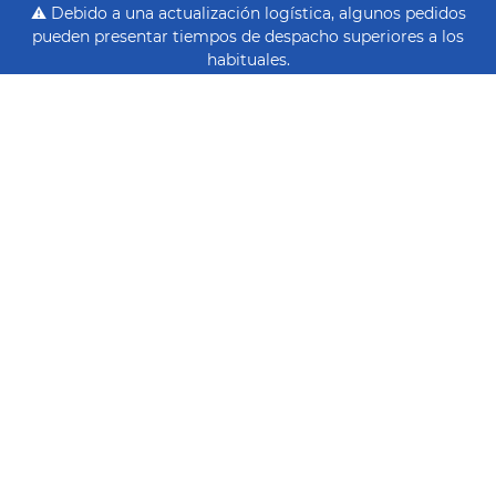
⚠️ Debido a una actualización logística, algunos pedidos
pueden presentar tiempos de despacho superiores a los
habituales.