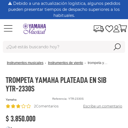
⚠️ Debido a una actualización logística, algunos pedidos
pueden presentar tiempos de despacho superiores a los
habituales.
¿Qué estás buscando hoy?
Términos Más Buscados
instrumentos musicales
instrumentos de viento
trompeta yamaha plateada en sib ytr-2330s
dt125
rx115
TROMPETA YAMAHA PLATEADA EN SIB
YTR-2330S
nmax
xtz150
Referencia
:
YTR-2330S
yamaha
2
Comentarios
Escribe un comentario
crypton
$
3
.
850
.
000
fz 16