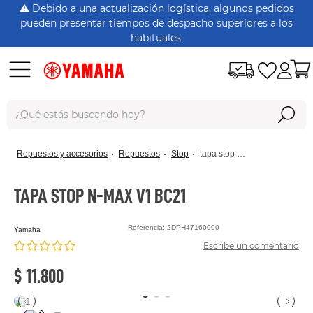
⚠️ Debido a una actualización logística, algunos pedidos
pueden presentar tiempos de despacho superiores a los
habituales.
¿Qué estás buscando hoy?
Términos Más Buscados
repuestos y accesorios
repuestos
stop
tapa stop n-max v1 bc21
dt125
rx115
TAPA STOP N-MAX V1 BC21
nmax
Referencia
:
2DPH47160000
yamaha
xtz150
Escribe un comentario
crypton
$
11
.
800
fz 16