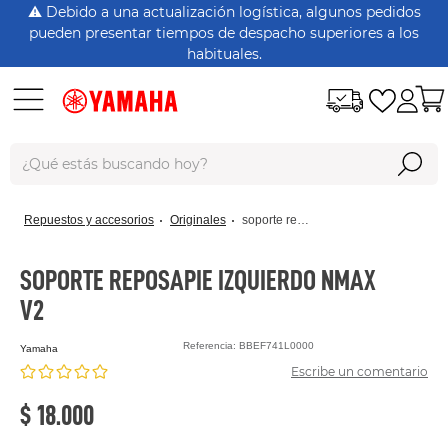
⚠️ Debido a una actualización logística, algunos pedidos
pueden presentar tiempos de despacho superiores a los
habituales.
¿Qué estás buscando hoy?
Términos Más Buscados
repuestos y accesorios
originales
soporte reposapie izquierdo nmax v2
dt125
rx115
SOPORTE REPOSAPIE IZQUIERDO NMAX
V2
nmax
xtz150
Referencia
:
BBEF741L0000
yamaha
Escribe un comentario
crypton
$
18
.
000
fz 16