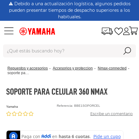
⚠️ Debido a una actualización logística, algunos pedidos
pueden presentar tiempos de despacho superiores a los
habituales.
¿Qué estás buscando hoy?
repuestos y accesorios
accesorios y proteccion
nmax-connected
soporte para celular 360 nmax
SOPORTE PARA CELULAR 360 NMAX
Referencia
:
BBE1SOPORCEL
yamaha
Escribe un comentario