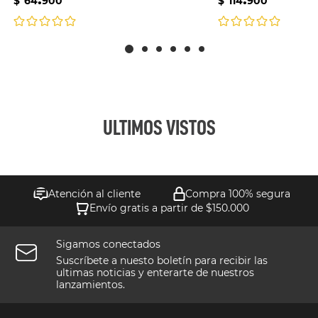
$
64
900
$
114
900
ULTIMOS VISTOS
Atención al cliente
Compra 100% segura
Envío gratis a partir de $150.000
Sigamos conectados
Suscríbete a nuesto boletín para recibir las
ultimas noticias y enterarte de nuestros
lanzamientos.