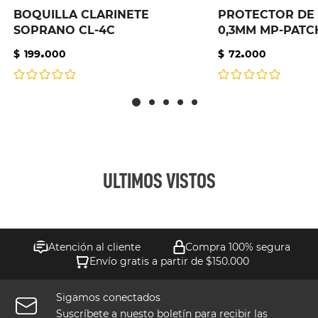
BOQUILLA CLARINETE
PROTECTOR DE
SOPRANO CL-4C
0,3MM MP-PATC
.
.
$
199
000
$
72
000
ULTIMOS VISTOS
Atención al cliente
Compra 100% segura
Envío gratis a partir de $150.000
Sigamos conectados
Suscríbete a nuesto boletín para recibir las