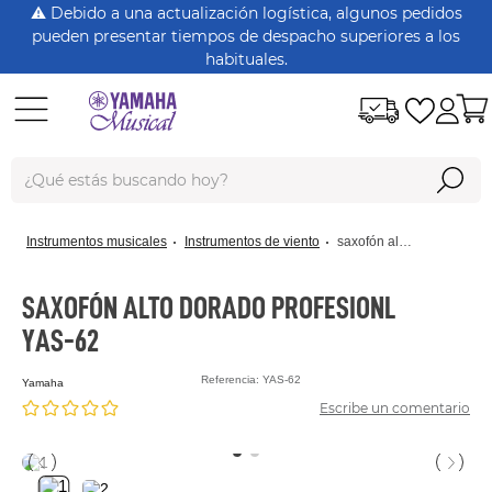
⚠️ Debido a una actualización logística, algunos pedidos
pueden presentar tiempos de despacho superiores a los
habituales.
¿Qué estás buscando hoy?
Términos Más Buscados
instrumentos musicales
instrumentos de viento
saxofón alto dorado profesionl yas-62
dt125
rx115
SAXOFÓN ALTO DORADO PROFESIONL
YAS-62
nmax
xtz150
Referencia
:
YAS-62
yamaha
Escribe un comentario
crypton
fz 16