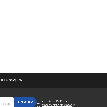
00% segura
Acepto la
Política de
tratamiento de datos
y