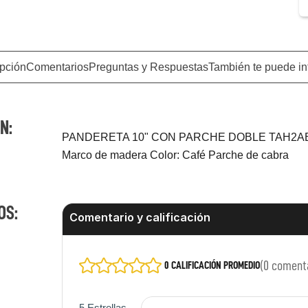
pción
Comentarios
Preguntas y Respuestas
También te puede in
N:
PANDERETA 10" CON PARCHE DOBLE TAH2AB M
Marco de madera Color: Café Parche de cabra
OS:
☆
☆
☆
☆
☆
(0 coment
0 CALIFICACIÓN PROMEDIO
5 Estrellas