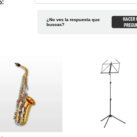
S:
Tu nombre
HACER
¿No ves la respuesta que
buscas?
PREGU
Dirección de email
Escribe un comentario