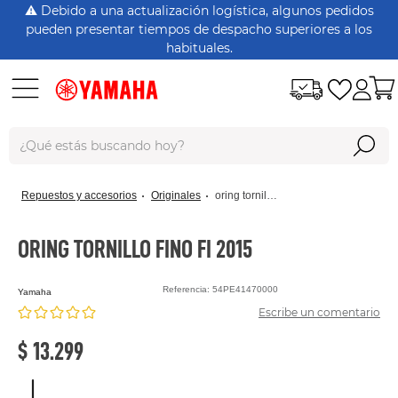
⚠️ Debido a una actualización logística, algunos pedidos
pueden presentar tiempos de despacho superiores a los
habituales.
¿Qué estás buscando hoy?
Términos Más Buscados
repuestos y accesorios
originales
oring tornillo fino fi 2015
dt125
rx115
ORING TORNILLO FINO FI 2015
nmax
Referencia
:
54PE41470000
yamaha
xtz150
Escribe un comentario
crypton
$
13
.
299
bws125