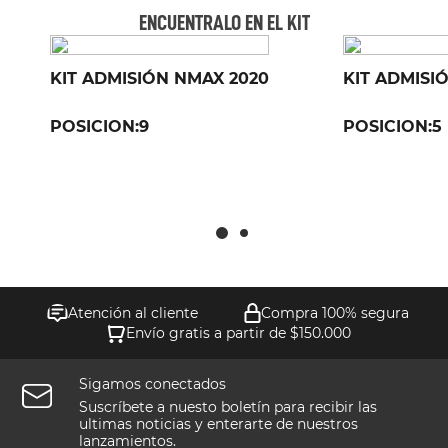
ENCUENTRALO EN EL KIT
KIT ADMISIÓN NMAX 2020
KIT ADMISIÓ
POSICION:
9
POSICION:
5
Atención al cliente
Compra 100% segura
Envío gratis a partir de $150.000
Sigamos conectados
Suscríbete a nuesto boletín para recibir las
ultimas noticias y enterarte de nuestros
lanzamientos.