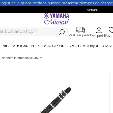
 logística, algunos pedidos pueden presentar tiempos de despach
Yamaha
 buscando hoy?
Rastrear pedido
Mi perfil
Favor
INICIO
MÚSICA
REPUESTOS
ACCESORIOS MOTO
MODA
¡OFERTAS!
clarinete intermedio ycl-450m