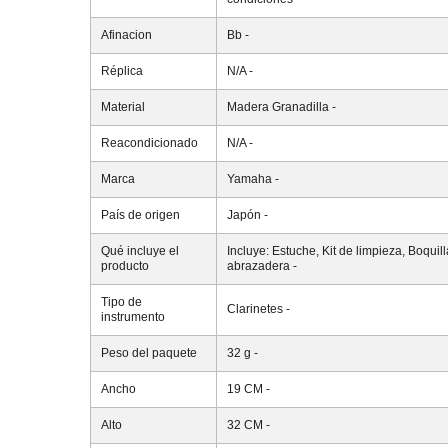
Afinacion
Bb
-
Réplica
N/A
-
Material
Madera Granadilla
-
Reacondicionado
N/A
-
Marca
Yamaha
-
País de origen
Japón
-
Qué incluye el
Incluye: Estuche, Kit de limpieza, Boquill
producto
abrazadera
-
Tipo de
Clarinetes
-
instrumento
Peso del paquete
32 g
-
Ancho
19 CM
-
Alto
32 CM
-