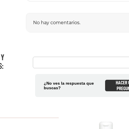
No hay comentarios.
Título
 Y
Califica el producto de 1 a 5 estrellas
★
★
★
★
★
S:
Tu nombre
HACER
¿No ves la respuesta que
buscas?
PREGU
Dirección de email
Escribe un comentario