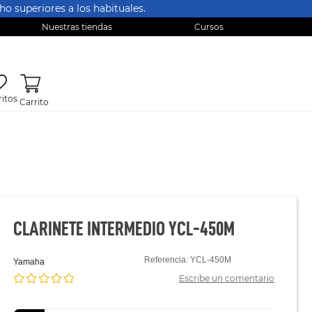
o superiores a los habituales.
Nuestras tiendas
Cursos
itos
CLARINETE INTERMEDIO YCL-450M
Referencia
:
YCL-450M
yamaha
Escribe un comentario