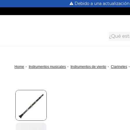
⚠️ Debido a una actualización
¿Qué estás
Términos Más Buscados
dt125
instrumentos musicales
instrumentos de viento
clarinetes
rx115
nmax
xtz150
crypton
fz 16