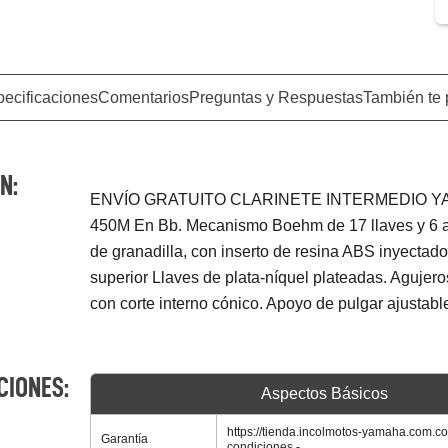
ecificaciones
Comentarios
Preguntas y Respuestas
También te 
N:
ENVÍO GRATUITO CLARINETE INTERMEDIO Y
450M En Bb. Mecanismo Boehm de 17 llaves y 6 a
de granadilla, con inserto de resina ABS inyectado
superior Llaves de plata-níquel plateadas. Agujero
con corte interno cónico. Apoyo de pulgar ajustabl
CIONES:
Aspectos Básicos
https://tienda.incolmotos-yamaha.com.co
Garantía
condiciones
-