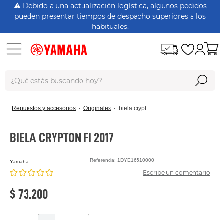
⚠️ Debido a una actualización logística, algunos pedidos
pueden presentar tiempos de despacho superiores a los
habituales.
¿Qué estás buscando hoy?
Términos Más Buscados
repuestos y accesorios
originales
biela crypton fi 2017
dt125
rx115
BIELA CRYPTON FI 2017
nmax
Referencia
:
1DYE16510000
yamaha
xtz150
Escribe un comentario
crypton
$
73
.
200
fz 16