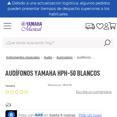
⚠️ Debido a una actualización logística, algunos pedidos
pueden presentar tiempos de despacho superiores a los
habituales.
¿Qué estás buscando hoy?
Términos Más Buscados
instrumentos musicales
audio
auriculares
audífonos yamaha hph-50 blancos
dt125
rx115
AUDÍFONOS YAMAHA HPH-50 BLANCOS
nmax
Referencia
:
HPH-50
yamaha
xtz150
Escribe un comentario
crypton
fz 16