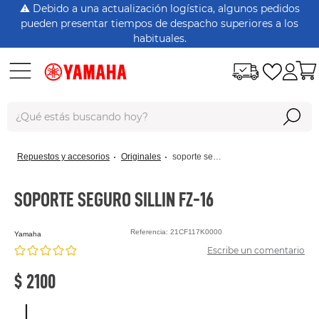
⚠️ Debido a una actualización logística, algunos pedidos
pueden presentar tiempos de despacho superiores a los
habituales.
¿Qué estás buscando hoy?
Términos Más Buscados
repuestos y accesorios
originales
soporte seguro sillin fz-16
dt125
rx115
SOPORTE SEGURO SILLIN FZ-16
nmax
Referencia
:
21CF117K0000
yamaha
xtz150
Escribe un comentario
crypton
$
2100
fz 16