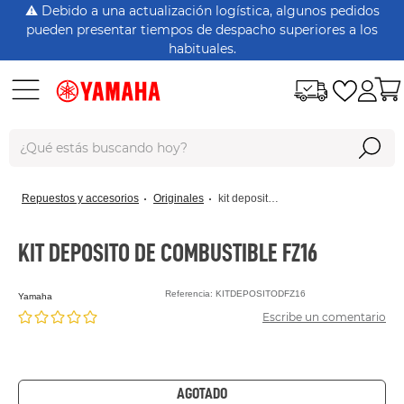
⚠️ Debido a una actualización logística, algunos pedidos
pueden presentar tiempos de despacho superiores a los
habituales.
¿Qué estás buscando hoy?
Términos Más Buscados
repuestos y accesorios
originales
kit deposito de combustible fz16
dt125
rx115
KIT DEPOSITO DE COMBUSTIBLE FZ16
nmax
Referencia
:
KITDEPOSITODFZ16
yamaha
xtz150
Escribe un comentario
crypton
fz 16
AGOTADO